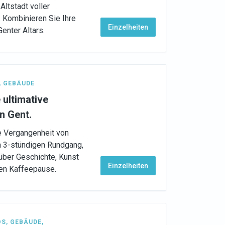
Altstadt voller
. Kombinieren Sie Ihre
Einzelheiten
enter Altars.
,
GEBÄUDE
 ultimative
n Gent.
ie Vergangenheit von
n 3-stündigen Rundgang,
über Geschichte, Kunst
Einzelheiten
hen Kaffeepause.
ÖS
,
GEBÄUDE
,