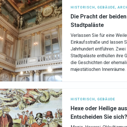
HISTORISCH
,
GEBÄUDE
,
ARC
Die Pracht der beiden
Stadtpaläste
Verlassen Sie für eine Weil
Einkaufsstraße und lassen Si
Jahrhundert entführen. Zwe
Stadtpaläste enthüllen ihre 
die Geschichten der ehemal
majestätischen Innenräume.
HISTORISCH
,
GEBÄUDE
Hexe oder Heilige aus
Entscheiden Sie sich