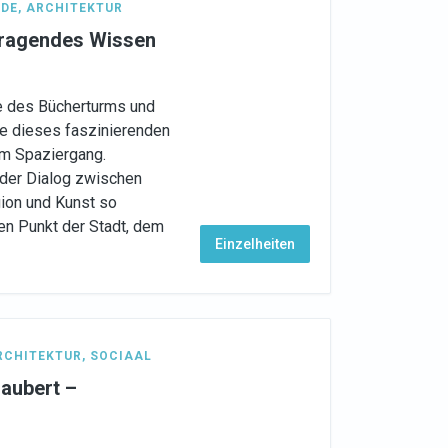
DE
,
ARCHITEKTUR
rragendes Wissen
e des Bücherturms und
e dieses faszinierenden
em Spaziergang.
 der Dialog zwischen
ion und Kunst so
en Punkt der Stadt, dem
Einzelheiten
RCHITEKTUR
,
SOCIAAL
zaubert –