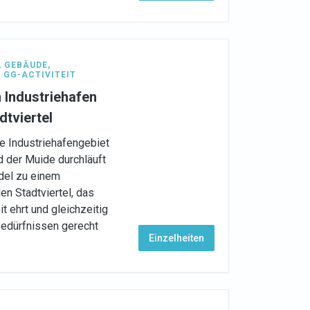
,
GEBÄUDE
,
,
GG-ACTIVITEIT
 Industriehafen
dtviertel
e Industriehafengebiet
der Muide durchläuft
del zu einem
en Stadtviertel, das
 ehrt und gleichzeitig
edürfnissen gerecht
Einzelheiten