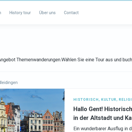
m
History tour
Über uns
Contact
s Angebot Themenwanderungen.Wählen Sie eine Tour aus und buch
leidingen
HISTORISCH
,
KULTUR
,
RELIG
Hallo Gent! Historis
in der Altstadt und Ka
Ein wunderbarer Ausflug in 