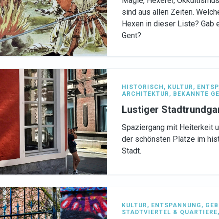
Magie, Hexerei, Okkultismu
sind aus allen Zeiten. Welch
Hexen in dieser Liste? Gab
Gent?
HISTORISCH
,
KULTUR
,
ENTS
ARCHITEKTUR
,
BEKANNTE G
Lustiger Stadtrundg
Spaziergang mit Heiterkeit 
der schönsten Plätze im his
Stadt.
KULTUR
,
ENTSPANNUNG
,
GEB
STADTVIERTEL & QUARTIERE