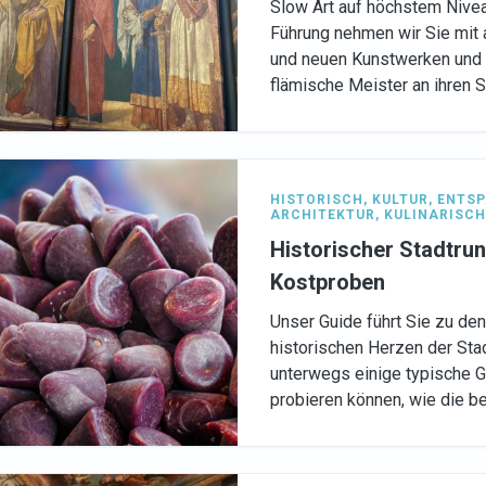
Slow Art auf höchstem Nive
Führung nehmen wir Sie mit 
und neuen Kunstwerken un
flämische Meister an ihren S
HISTORISCH
,
KULTUR
,
ENTS
ARCHITEKTUR
,
KULINARISCH
Historischer Stadtru
Kostproben
Unser Guide führt Sie zu de
historischen Herzen der Sta
unterwegs einige typische G
probieren können, wie die b