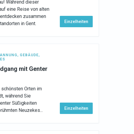
au! Während dieser
auf eine Reise von alten
d entdecken zusammen
Einzelheiten
tandorten in Gent.
PANNUNG
,
GEBÄUDE
,
ES
ndgang mit Genter
n schönsten Orten im
dt, während Sie
enter Süßigkeiten
Einzelheiten
erühmten Neuzekes...