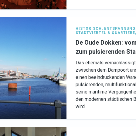
HISTORISCH
,
ENTSPANNUNG
STADTVIERTEL & QUARTIERE
De Oude Dokken: vom
zum pulsierenden Sta
Das ehemals vernachlässigt
zwischen dem Dampoort und 
einen beeindruckenden Wan
pulsierenden, multifunktional
seine maritime Vergangenheit
den modernen städtischen B
wird.