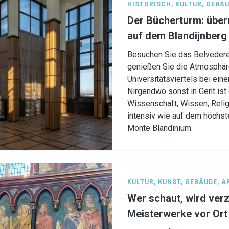
HISTORISCH
,
KULTUR
,
GEBÄU
Der Bücherturm: übe
auf dem Blandijnberg
Besuchen Sie das Belveder
genießen Sie die Atmosphär
Universitätsviertels bei ein
Nirgendwo sonst in Gent ist
Wissenschaft, Wissen, Relig
intensiv wie auf dem höchst
Monte Blandinium.
KULTUR
,
KUNST
,
GEBÄUDE
,
A
Wer schaut, wird ver
Meisterwerke vor Ort