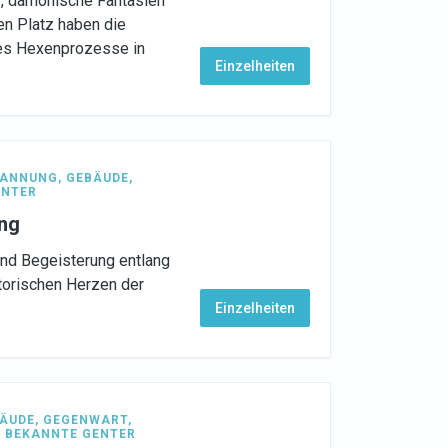
s, dämonische Fantasien
en Platz haben die
 es Hexenprozesse in
Einzelheiten
PANNUNG
,
GEBÄUDE
,
ENTER
ang
und Begeisterung entlang
torischen Herzen der
Einzelheiten
ÄUDE
,
GEGENWART
,
,
BEKANNTE GENTER