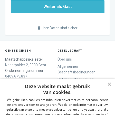
Weiter als Gast
Ihre Daten sind sicher
GENTSE GIDSEN
GESELLSCHAFT
Maatschappelijke zetel:
Über uns
Nederpolder 2, 9000 Gent
Allgemeinen
Ondernemingsnummer:
Geschäftsbedingungen
0409.675.837
Datenschutzerklärung
RPR Gent
×
Deze website maakt gebruik
Contact
van cookies.
We gebruiken cookies om inhoud en advertenties te personaliseren
WIR BIETEN
SOCIALS
en om ons verkeer te analyseren. We delen ook informatie over uw
Geführte Tour
Facebook
gebruik van onze site met onze advertentie- en analysepartners, die
deze kunnen combineren met andere informatie die u aan hen heeft