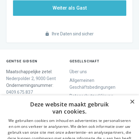
Weiter als Gast
Ihre Daten sind sicher
GENTSE GIDSEN
GESELLSCHAFT
Maatschappelijke zetel:
Über uns
Nederpolder 2, 9000 Gent
Allgemeinen
Ondernemingsnummer:
Geschäftsbedingungen
0409.675.837
Datenschutzerklärung
RPR Gent
×
Deze website maakt gebruik
Contact
van cookies.
We gebruiken cookies om inhoud en advertenties te personaliseren
WIR BIETEN
SOCIALS
en om ons verkeer te analyseren. We delen ook informatie over uw
Geführte Tour
Facebook
gebruik van onze site met onze advertentie- en analysepartners, die
deze kunnen combineren met andere informatie die u aan hen heeft