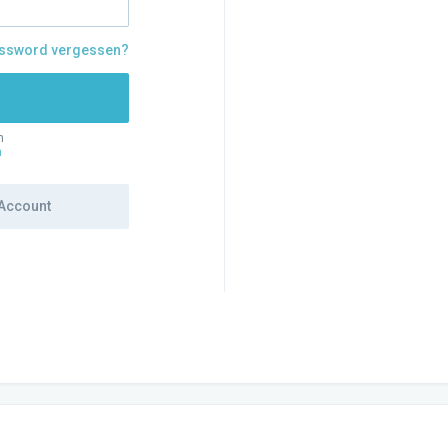
ssword vergessen?
n
n
Account