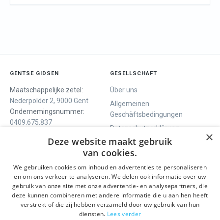
GENTSE GIDSEN
GESELLSCHAFT
Maatschappelijke zetel:
Über uns
Nederpolder 2, 9000 Gent
Allgemeinen
Ondernemingsnummer:
Geschäftsbedingungen
0409.675.837
Datenschutzerklärung
×
RPR Gent
Deze website maakt gebruik
Contact
van cookies.
We gebruiken cookies om inhoud en advertenties te personaliseren
WIR BIETEN
SOCIALS
en om ons verkeer te analyseren. We delen ook informatie over uw
Geführte Tour
Facebook
gebruik van onze site met onze advertentie- en analysepartners, die
deze kunnen combineren met andere informatie die u aan hen heeft
Tagesprogramm
Instagram
verstrekt of die zij hebben verzameld door uw gebruik van hun
History tour
LinkedIn
diensten.
Lees verder