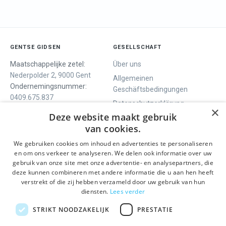
GENTSE GIDSEN
GESELLSCHAFT
Maatschappelijke zetel:
Über uns
Nederpolder 2, 9000 Gent
Allgemeinen
Ondernemingsnummer:
Geschäftsbedingungen
0409.675.837
Datenschutzerklärung
RPR Gent
×
Deze website maakt gebruik
Contact
van cookies.
We gebruiken cookies om inhoud en advertenties te personaliseren
WIR BIETEN
SOCIALS
en om ons verkeer te analyseren. We delen ook informatie over uw
Geführte Tour
Facebook
gebruik van onze site met onze advertentie- en analysepartners, die
deze kunnen combineren met andere informatie die u aan hen heeft
Tagesprogramm
Instagram
verstrekt of die zij hebben verzameld door uw gebruik van hun
History tour
LinkedIn
diensten.
Lees verder
Aktivitäten
STRIKT NOODZAKELIJK
PRESTATIE