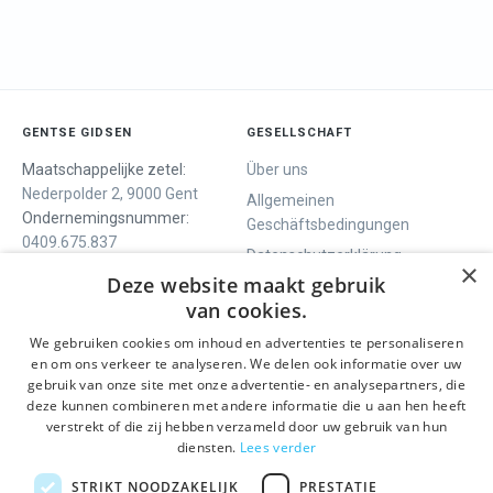
GENTSE GIDSEN
GESELLSCHAFT
Maatschappelijke zetel:
Über uns
Nederpolder 2, 9000 Gent
Allgemeinen
Ondernemingsnummer:
Geschäftsbedingungen
0409.675.837
Datenschutzerklärung
RPR Gent
×
Deze website maakt gebruik
Contact
van cookies.
We gebruiken cookies om inhoud en advertenties te personaliseren
WIR BIETEN
SOCIALS
en om ons verkeer te analyseren. We delen ook informatie over uw
Geführte Tour
Facebook
gebruik van onze site met onze advertentie- en analysepartners, die
deze kunnen combineren met andere informatie die u aan hen heeft
Tagesprogramm
Instagram
verstrekt of die zij hebben verzameld door uw gebruik van hun
History tour
LinkedIn
diensten.
Lees verder
Aktivitäten
STRIKT NOODZAKELIJK
PRESTATIE