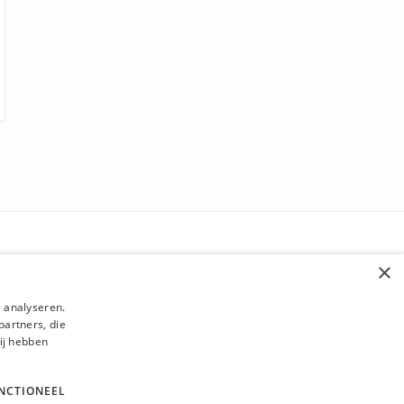
BLIJF OP DE HOOGTE
×
Verzenden
 analyseren.
partners, die
ij hebben
NCTIONEEL