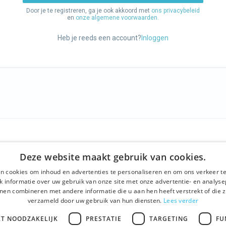
Door je te registreren, ga je ook akkoord met
ons privacybeleid
en
onze algemene voorwaarden.
Heb je reeds een account?
Inloggen
F
ONS AANBOD
SOCIALS
Deze website maakt gebruik van cookies.
ns
Rondleidingen
Facebook
n cookies om inhoud en advertenties te personaliseren en om ons verkeer te
ne voorwaarden
Dagprogramma
Instagram
 informatie over uw gebruik van onze site met onze advertentie- en analyse
nen combineren met andere informatie die u aan hen heeft verstrekt of die z
beleid
Ghent History Tour
LinkedIn
verzameld door uw gebruik van hun diensten.
Lees verder
t
Activiteiten
KT NOODZAKELIJK
PRESTATIE
TARGETING
FU