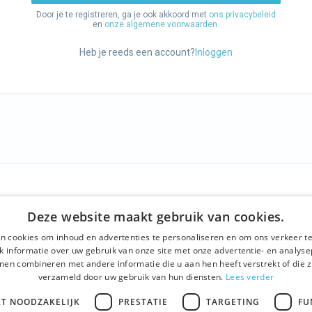
Door je te registreren, ga je ook akkoord met
ons privacybeleid
en
onze algemene voorwaarden.
Heb je reeds een account?
Inloggen
F
ONS AANBOD
SOCIALS
Deze website maakt gebruik van cookies.
ns
Rondleidingen
Facebook
n cookies om inhoud en advertenties te personaliseren en om ons verkeer te
ne voorwaarden
Dagprogramma
Instagram
 informatie over uw gebruik van onze site met onze advertentie- en analyse
nen combineren met andere informatie die u aan hen heeft verstrekt of die z
beleid
Ghent History Tour
LinkedIn
verzameld door uw gebruik van hun diensten.
Lees verder
t
Activiteiten
KT NOODZAKELIJK
PRESTATIE
TARGETING
FU