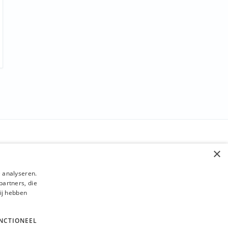
BLIJF OP DE HOOGTE
×
Verzenden
 analyseren.
partners, die
ij hebben
NCTIONEEL