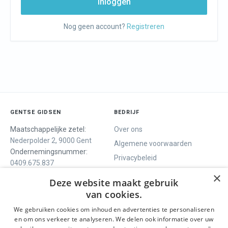
Inloggen
Nog geen account?
Registreren
GENTSE GIDSEN
BEDRIJF
Maatschappelijke zetel:
Over ons
Nederpolder 2, 9000 Gent
Algemene voorwaarden
Ondernemingsnummer:
Privacybeleid
0409.675.837
Contact
RPR Gent
×
Deze website maakt gebruik
van cookies.
We gebruiken cookies om inhoud en advertenties te personaliseren
ONS AANBOD
SOCIALS
en om ons verkeer te analyseren. We delen ook informatie over uw
Rondleidingen
Facebook