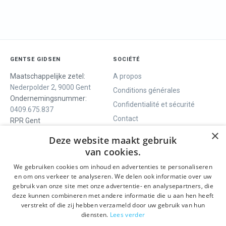
GENTSE GIDSEN
SOCIÉTÉ
Maatschappelijke zetel:
A propos
Nederpolder 2, 9000 Gent
Conditions générales
Ondernemingsnummer:
Confidentialité et sécurité
0409.675.837
Contact
RPR Gent
×
Deze website maakt gebruik
van cookies.
NOUS VOUS OFFRONS
SOCIALS
We gebruiken cookies om inhoud en advertenties te personaliseren
Visites guidées
Facebook
en om ons verkeer te analyseren. We delen ook informatie over uw
gebruik van onze site met onze advertentie- en analysepartners, die
Gand en un jour
Instagram
deze kunnen combineren met andere informatie die u aan hen heeft
Visite guidée du centre
LinkedIn
verstrekt of die zij hebben verzameld door uw gebruik van hun
historique
diensten.
Lees verder