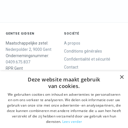
GENTSE GIDSEN
SOCIÉTÉ
Maatschappelijke zetel:
A propos
Nederpolder 2, 9000 Gent
Conditions générales
Ondernemingsnummer:
Confidentialité et sécurité
0409.675.837
Contact
RPR Gent
×
Deze website maakt gebruik
van cookies.
NOUS VOUS OFFRONS
SOCIALS
We gebruiken cookies om inhoud en advertenties te personaliseren
Visites guidées
Facebook
en om ons verkeer te analyseren. We delen ook informatie over uw
gebruik van onze site met onze advertentie- en analysepartners, die
Gand en un jour
Instagram
deze kunnen combineren met andere informatie die u aan hen heeft
Visite guidée du centre
LinkedIn
verstrekt of die zij hebben verzameld door uw gebruik van hun
historique
diensten.
Lees verder