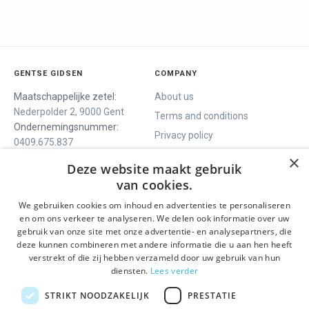
GENTSE GIDSEN
COMPANY
Maatschappelijke zetel:
About us
Nederpolder 2, 9000 Gent
Terms and conditions
Ondernemingsnummer:
Privacy policy
0409.675.837
Contact
RPR Gent
×
Deze website maakt gebruik
van cookies.
We gebruiken cookies om inhoud en advertenties te personaliseren
WE OFFER
SOCIALS
en om ons verkeer te analyseren. We delen ook informatie over uw
Guided tours
Facebook
gebruik van onze site met onze advertentie- en analysepartners, die
deze kunnen combineren met andere informatie die u aan hen heeft
One day tour
Instagram
verstrekt of die zij hebben verzameld door uw gebruik van hun
Ghent History tour
LinkedIn
diensten.
Lees verder
Activities
STRIKT NOODZAKELIJK
PRESTATIE