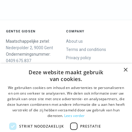
GENTSE GIDSEN
COMPANY
Maatschappelijke zetel:
About us
Nederpolder 2, 9000 Gent
Terms and conditions
Ondernemingsnummer:
Privacy policy
0409.675.837
Contact
RPR Gent
×
Deze website maakt gebruik
van cookies.
We gebruiken cookies om inhoud en advertenties te personaliseren
WE OFFER
SOCIALS
en om ons verkeer te analyseren. We delen ook informatie over uw
Guided tours
Facebook
gebruik van onze site met onze advertentie- en analysepartners, die
deze kunnen combineren met andere informatie die u aan hen heeft
One day tour
Instagram
verstrekt of die zij hebben verzameld door uw gebruik van hun
Ghent History tour
LinkedIn
diensten.
Lees verder
Activities
STRIKT NOODZAKELIJK
PRESTATIE