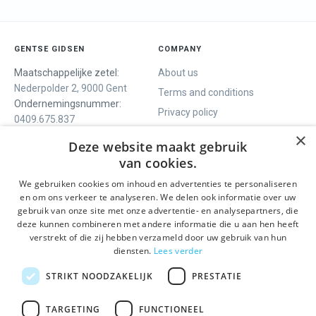
GENTSE GIDSEN
COMPANY
Maatschappelijke zetel:
About us
Nederpolder 2, 9000 Gent
Terms and conditions
Ondernemingsnummer:
Privacy policy
0409.675.837
Contact
RPR Gent
×
Deze website maakt gebruik
van cookies.
We gebruiken cookies om inhoud en advertenties te personaliseren
WE OFFER
SOCIALS
en om ons verkeer te analyseren. We delen ook informatie over uw
Guided tours
Facebook
gebruik van onze site met onze advertentie- en analysepartners, die
deze kunnen combineren met andere informatie die u aan hen heeft
One day tour
Instagram
verstrekt of die zij hebben verzameld door uw gebruik van hun
Ghent History tour
LinkedIn
diensten.
Lees verder
Activities
STRIKT NOODZAKELIJK
PRESTATIE
STAY INFORMED
TARGETING
FUNCTIONEEL