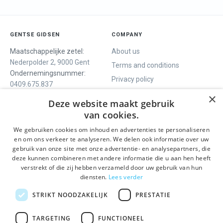
GENTSE GIDSEN
COMPANY
Maatschappelijke zetel:
About us
Nederpolder 2, 9000 Gent
Terms and conditions
Ondernemingsnummer:
Privacy policy
0409.675.837
Contact
RPR Gent
×
Deze website maakt gebruik
van cookies.
We gebruiken cookies om inhoud en advertenties te personaliseren
WE OFFER
SOCIALS
en om ons verkeer te analyseren. We delen ook informatie over uw
Guided tours
Facebook
gebruik van onze site met onze advertentie- en analysepartners, die
deze kunnen combineren met andere informatie die u aan hen heeft
One day tour
Instagram
verstrekt of die zij hebben verzameld door uw gebruik van hun
Ghent History tour
LinkedIn
diensten.
Lees verder
Activities
STRIKT NOODZAKELIJK
PRESTATIE
STAY INFORMED
TARGETING
FUNCTIONEEL