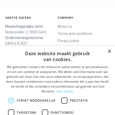
GENTSE GIDSEN
COMPANY
Maatschappelijke zetel:
About us
Nederpolder 2, 9000 Gent
Terms and conditions
Ondernemingsnummer:
Privacy policy
0409.675.837
Contact
RPR Gent
×
Deze website maakt gebruik
van cookies.
We gebruiken cookies om inhoud en advertenties te personaliseren
WE OFFER
SOCIALS
en om ons verkeer te analyseren. We delen ook informatie over uw
Guided tours
Facebook
gebruik van onze site met onze advertentie- en analysepartners, die
deze kunnen combineren met andere informatie die u aan hen heeft
One day tour
Instagram
verstrekt of die zij hebben verzameld door uw gebruik van hun
Ghent History tour
LinkedIn
diensten.
Lees verder
Activities
STRIKT NOODZAKELIJK
PRESTATIE
STAY INFORMED
TARGETING
FUNCTIONEEL