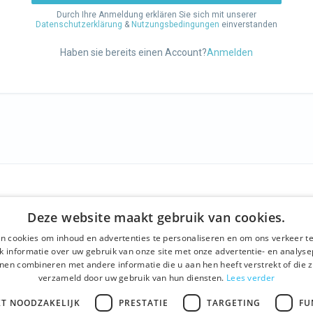
Durch Ihre Anmeldung erklären Sie sich mit unserer
Datenschutzerklärung
&
Nutzungsbedingungen
einverstanden
Haben sie bereits einen Account?
Anmelden
SCHAFT
WIR BIETEN
SOCIALS
Deze website maakt gebruik van cookies.
ns
Geführte Tour
Facebook
n cookies om inhoud en advertenties te personaliseren en om ons verkeer te
einen Geschäftsbedingungen
Tagesprogramm
Instagra
 informatie over uw gebruik van onze site met onze advertentie- en analyse
nen combineren met andere informatie die u aan hen heeft verstrekt of die z
chutzerklärung
History tour
LinkedIn
verzameld door uw gebruik van hun diensten.
Lees verder
t
Aktivitäten
KT NOODZAKELIJK
PRESTATIE
TARGETING
FU