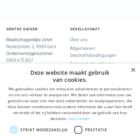
GENTSE GIDSEN
GESELLSCHAFT
Maatschappelijke zetel:
Über uns
Nederpolder 2, 9000 Gent
Allgemeinen
Ondernemingsnummer:
Geschäftsbedingungen
0409.675.837
Datenschutzerklärung
RPR Gent
×
Deze website maakt gebruik
Contact
van cookies.
We gebruiken cookies om inhoud en advertenties te personaliseren
WIR BIETEN
SOCIALS
en om ons verkeer te analyseren. We delen ook informatie over uw
Geführte Tour
Facebook
gebruik van onze site met onze advertentie- en analysepartners, die
deze kunnen combineren met andere informatie die u aan hen heeft
Tagesprogramm
Instagram
verstrekt of die zij hebben verzameld door uw gebruik van hun
History tour
LinkedIn
diensten.
Lees verder
Aktivitäten
STRIKT NOODZAKELIJK
PRESTATIE