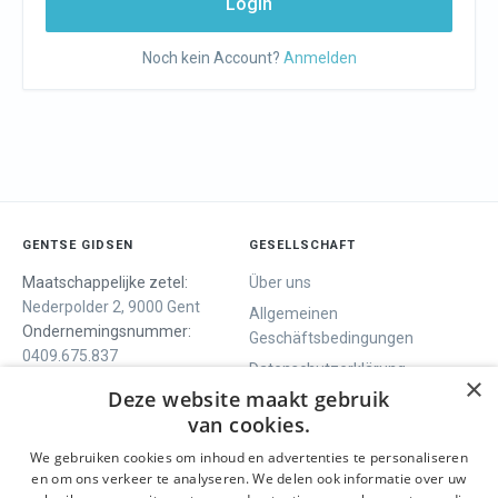
Login
Noch kein Account?
Anmelden
GENTSE GIDSEN
GESELLSCHAFT
Maatschappelijke zetel:
Über uns
Nederpolder 2, 9000 Gent
Allgemeinen
Ondernemingsnummer:
Geschäftsbedingungen
0409.675.837
Datenschutzerklärung
RPR Gent
×
Deze website maakt gebruik
Contact
van cookies.
We gebruiken cookies om inhoud en advertenties te personaliseren
WIR BIETEN
SOCIALS
en om ons verkeer te analyseren. We delen ook informatie over uw
Geführte Tour
Facebook